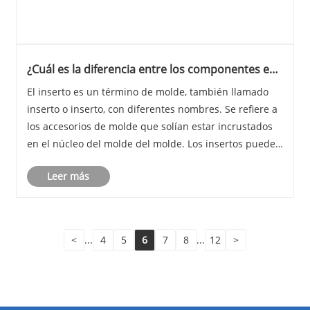
¿Cuál es la diferencia entre los componentes e
inserciones de molde precisos?
El inserto es un término de molde, también llamado
inserto o inserto, con diferentes nombres. Se refiere a
los accesorios de molde que solían estar incrustados
en el núcleo del molde del molde. Los insertos pueden
ser cuadrados, redondos o en forma de hoja. Como
Leer más
todos los accesorios de moho, también......
<
...
4
5
6
7
8
...
12
>