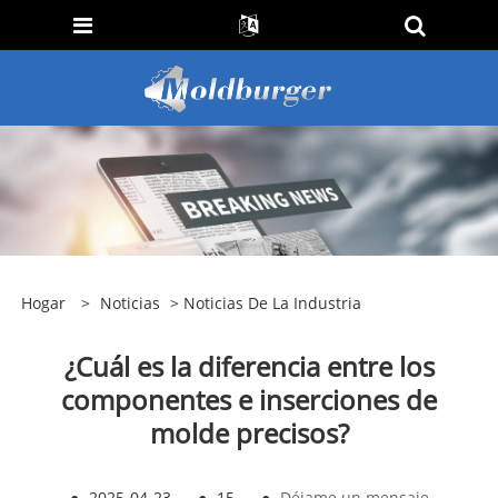
Hogar
>
Noticias
>
Noticias De La Industria
¿Cuál es la diferencia entre los
componentes e inserciones de
molde precisos?
●
2025-04-23
●
15
●
Déjame un mensaje