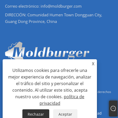
Correo electrónico: info@moldburger.com
DIRECCIÓN: Comunidad Humen Town Dongguan City,
Guang Dong Province, China
X
Utilizamos cookies para ofrecerle una
mejor experiencia de navegación, analizar
el tráfico del sitio y personalizar el
contenido. Al utilizar este sitio, acepta
Copyright © 2024 Moldburger Mold Industry Co., Ltd. Todos los derechos
nuestro uso de cookies.
política de
reservados.
privacidad
Links
Sitemap
RSS
XML
política de privacidad
Rechazar
Aceptar